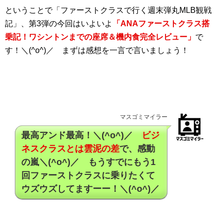
ということで「ファーストクラスで行く週末弾丸MLB観戦
記」、第3弾の今回はいよいよ
「ANAファーストクラス搭
乗記！ワシントンまでの座席＆機内食完全レビュー」
で
す！＼(^o^)／ まずは感想を一言で言いましょう！
マスゴミマイラー
最高アンド最高！＼(^o^)／
ビジ
ネスクラスとは雲泥の差
で、感動
の嵐＼(^o^)／ もうすでにもう1
回ファーストクラスに乗りたくて
ウズウズしてますーー！＼(^o^)／