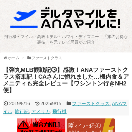
飛行機・マイル・高級ホテル・ハワイ・ディズニー…「旅のお得な
裏技」を元テレビ局員がご紹介
ホーム
ファーストクラス
【弾丸MLB観戦記③】感激！ANAファーストク
ラス搭乗記！CAさんに惚れました…機内食＆ア
メニティも完全レビュー【ワシントン行きNH2
便】
2019/8/16
2025/9/15
ファーストクラス
,
ANAマ
イル
,
旅行記
,
アメリカ
,
飛行機