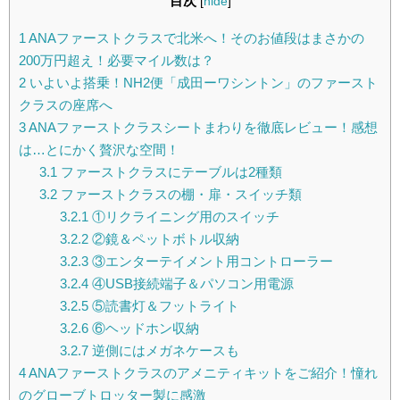
目次
[
hide
]
1
ANAファーストクラスで北米へ！そのお値段はまさかの
200万円超え！必要マイル数は？
2
いよいよ搭乗！NH2便「成田ーワシントン」のファースト
クラスの座席へ
3
ANAファーストクラスシートまわりを徹底レビュー！感想
は…とにかく贅沢な空間！
3.1
ファーストクラスにテーブルは2種類
3.2
ファーストクラスの棚・扉・スイッチ類
3.2.1
①リクライニング用のスイッチ
3.2.2
②鏡＆ペットボトル収納
3.2.3
③エンターテイメント用コントローラー
3.2.4
④USB接続端子＆パソコン用電源
3.2.5
⑤読書灯＆フットライト
3.2.6
⑥ヘッドホン収納
3.2.7
逆側にはメガネケースも
4
ANAファーストクラスのアメニティキットをご紹介！憧れ
のグローブトロッター製に感激