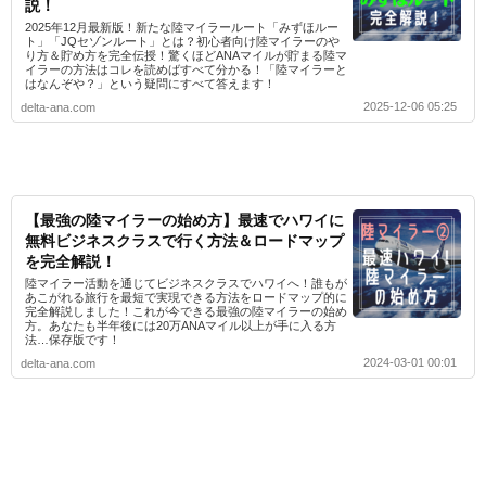
説！
2025年12月最新版！新たな陸マイラールート「みずほルー
ト」「JQセゾンルート」とは？初心者向け陸マイラーのや
り方＆貯め方を完全伝授！驚くほどANAマイルが貯まる陸マ
イラーの方法はコレを読めばすべて分かる！「陸マイラーと
はなんぞや？」という疑問にすべて答えます！
2025-12-06 05:25
delta-ana.com
【最強の陸マイラーの始め方】最速でハワイに
無料ビジネスクラスで行く方法＆ロードマップ
を完全解説！
陸マイラー活動を通じてビジネスクラスでハワイへ！誰もが
あこがれる旅行を最短で実現できる方法をロードマップ的に
完全解説しました！これが今できる最強の陸マイラーの始め
方。あなたも半年後には20万ANAマイル以上が手に入る方
法…保存版です！
2024-03-01 00:01
delta-ana.com