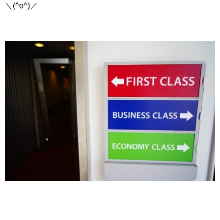
＼(^o^)／