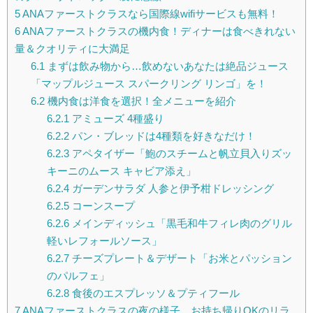
5
ANAファーストクラスなら国際線wifiサービスも無料！
6
ANAファーストクラスの機内食！ディナーは食べきれない
量＆クオリティに大満足
6.1
まずは飲み物から…飲めないあなたは絶品ジュース
「マップルジュース スパークリング リンゴ」を！
6.2
機内食は洋食を選択！全メニューを紹介
6.2.1
アミューズ 4種盛り
6.2.2
パン・ブレッドは4種類を好きなだけ！
6.2.3
アペタイザー「鮑のスチームと帆立貝入りズッ
キーニのムース キャビア添え」
6.2.4
ガーデンサラダ 人参と伊予柑ドレッシング
6.2.5
コーンスープ
6.2.6
メインディッシュ「黒毛和牛フィレ肉のグリル
軽いレフォールソース」
6.2.7
チーズプレート＆デザート「お米とパッション
のパルフェ」
6.2.8
食後のエスプレッソ＆プティフール
7
ANAファーストクラスの夜の様子。お持ち帰りOKのリラ