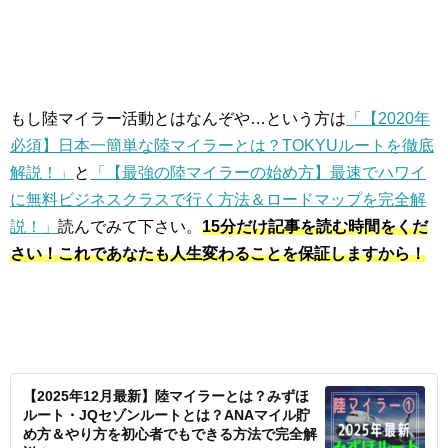
もし陸マイラー活動とはなんぞや…という方は
「【2020年
必須】日本一簡単な陸マイラーとは？TOKYUルートを徹底
解説！」
と
「【最強の陸マイラーの始め方】最速でハワイ
に無料ビジネスクラスで行く方法＆ロードマップを完全解
説！」
読んでみて下さい。
15分だけ記事を読む時間をくだ
さい！これであなたも人生変わることを保証しますから！
【2025年12月最新】陸マイラーとは？みずほ
ルート・JQセゾンルートとは？ANAマイル貯
め方＆やり方を初心者でもできる方法で完全解