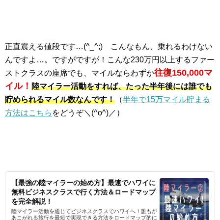
正直震える値段です…(^_^;) こんなもん、乗れるわけない
んですよ…。ですがですが！こんな230万円以上するファー
往復150,000マ
ストクラスの座席でも、マイルならわずか
イル！
陸マイラー活動をすれば、たった半年後には誰でも
貯められるマイル数なんです！
（
半年で15万マイル貯まる
方法はこちら
をどうぞ＼(^o^)／）
【最強の陸マイラーの始め方】最速でハワイに
無料ビジネスクラスで行く方法＆ロードマップ
を完全解説！
陸マイラー活動を通じてビジネスクラスでハワイへ！誰もが
あこがれる旅行を最短で実現できる方法をロードマップ的に