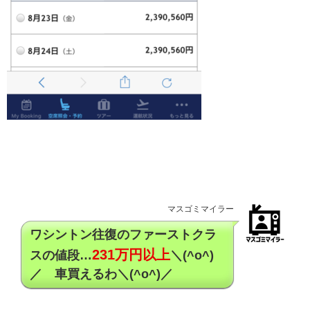
マスゴミマイラー
ワシントン往復のファーストクラ
231万円以上
スの値段…
＼(^o^)
／ 車買えるわ＼(^o^)／