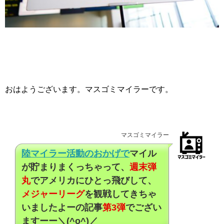
おはようございます。マスゴミマイラーです。
マスゴミマイラー
陸マイラー活動のおかげで
マイル
が貯まりまくっちゃって、
週末弾
丸
でアメリカにひとっ飛びして、
メジャーリーグ
を観戦してきちゃ
いましたよーの記事
第3弾
でござい
ますーー＼(^o^)／