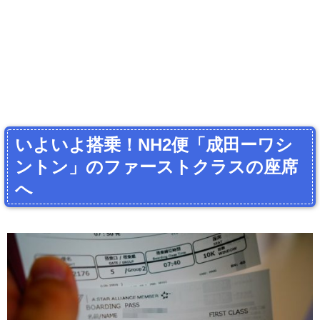
いよいよ搭乗！NH2便「成田ーワシ
ントン」のファーストクラスの座席
へ