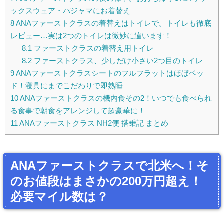
ックスウェア・パジャマにお着替え
8
ANAファーストクラスの着替えはトイレで。トイレも徹底
レビュー…実は2つのトイレは微妙に違います！
8.1
ファーストクラスの着替え用トイレ
8.2
ファーストクラス、少しだけ小さい2つ目のトイレ
9
ANAファーストクラスシートのフルフラットはほぼベッ
ド！寝具にまでこだわりで即熟睡
10
ANAファーストクラスの機内食その2！いつでも食べられ
る食事で朝食をアレンジして超豪華に！
11
ANAファーストクラス NH2便 搭乗記 まとめ
ANAファーストクラスで北米へ！そ
のお値段はまさかの200万円超え！
必要マイル数は？