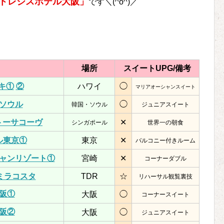
トレジスホテル大阪」
です＼(^o^)／
場所
スイートUPG/
備考
キ①
②
ハワイ
◯
マリアオーシャンスイート
ソウル
◯
韓国・ソウル
ジュニアスイート
トーサコーヴ
✕
シンガポール
世界一の朝食
ル東京①
東京
✕
バルコニー付きルーム
ャンリゾート①
宮崎
✕
コーナーダブル
ミラコスタ
TDR
☆
リハーサル観覧裏技
阪①
大阪
◯
コーナースイート
阪②
大阪
◯
ジュニアスイート