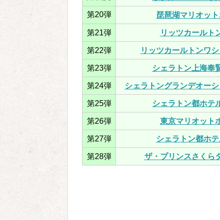
第20弾
琵琶湖マリオット
第21弾
リッツカールト
第22弾
リッツカールトンワシン
第23弾
シェラトン上海奉
第24弾
シェラトングランデオーシ
第25弾
シェラトン都ホテ
第26弾
東京マリオット
第27弾
シェラトン都ホテ
第28弾
ザ・プリンスさくら