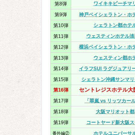
ワイキキビーチマ
第8弾
第9弾
神戸ベイシェラトン・ホ
シェラトン都ホテ
第10弾
ウェスティンホテル淡
第11弾
横浜ベイシェラトン・ホ
第12弾
ウェスティン都ホ
第13弾
第14弾
イラフSUI ラグジュア
第15弾
シェラトン沖縄サンマリ
セントレジスホテル大
第16弾
第17弾
「翠嵐 vs リッツカー
第18弾
大阪マリオット都
第19弾
コートヤード新大阪ス
番外編②
ホテルユニバーサ