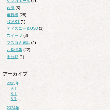
シンガポール
(5)
台湾
(3)
飛行機
(28)
4CAST
(1)
ディズニー＆USJ
(3)
スイーツ
(8)
マスコミ裏話
(4)
お得情報
(22)
未分類
(1)
アーカイブ
2025年
9月
8月
6月
2024年