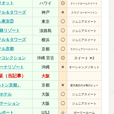
リオット
ハワイ
◎
1ベッドルームスイート
テル＆タワーズ
神戸
✕
クラブ コーナーツイン
ル東京②
東京
◯
ジュニアスイート
路リゾート
淡路島
◯
ジュニアスイート
テル＆タワーズ
横浜
◯
ジュニアスイート
テル京都
京都
◯
ラグジュアリースイート
リーコレクション
沖縄 宮古
◎
スイート ✕2
ーナリゾート
沖縄
✕
オーシャンメゾネット
阪（当記事）
大阪
ルトン京都」
京都
✕
露天風呂付＆鴨川ビュー
ホテル
大阪
◯
ジュニアスイート
テーション
大阪
◯
ジュニアスイート
ルポート
USJ
☆
ガーリールーム