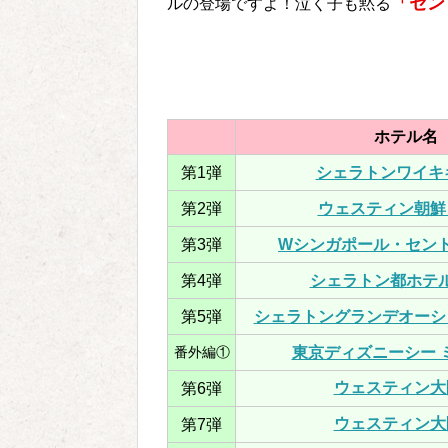
「セン
ルの登場ですよ！泣く子も黙る
ホテル名
第1弾
シェラトンワイキ
第2弾
ウェスティン朝鮮
第3弾
Wシンガポール・セン
第4弾
シェラトン都ホテ
第5弾
シェラトングランデオーシ
番外編①
東京ディズニーシー 
ウェスティン大
第6弾
ウェスティン大
第7弾