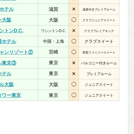
ホテル
滋賀
✕
温泉付きプレミアルーム
ン大阪
大阪
◯
クラブジュニアスイート
トンD.C.
✕
ワシントンD.C.
クラブプレミアキング
賢ホテル
中国・上海
◯
クラブスイート
宮崎
ャンリゾート②
◯
和室ファミリースイート
東京
ル東京③
✕
バルコニー付きルーム
東京
ホテル
✕
プレミアルーム
ル大阪
大阪
◯
ジュニアスイート
タワー東京
東京
◯
ジュニアスイート