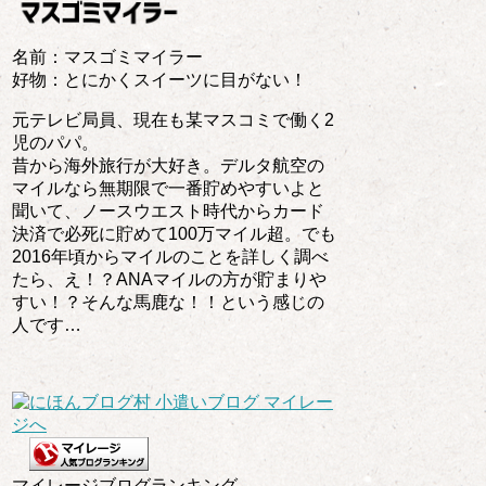
名前：マスゴミマイラー
好物：とにかくスイーツに目がない！
元テレビ局員、現在も某マスコミで働く2
児のパパ。
昔から海外旅行が大好き。デルタ航空の
マイルなら無期限で一番貯めやすいよと
聞いて、ノースウエスト時代からカード
決済で必死に貯めて100万マイル超。でも
2016年頃からマイルのことを詳しく調べ
たら、え！？ANAマイルの方が貯まりや
すい！？そんな馬鹿な！！という感じの
人です…
マイレージブログランキング