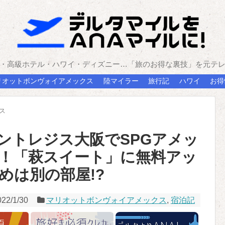
・高級ホテル・ハワイ・ディズニー…「旅のお得な裏技」を元テ
リオットボンヴォイアメックス
陸マイラー
旅行記
ハワイ
お得
ス
ントレジス大阪でSPGアメッ
！「萩スイート」に無料アッ
めは別の部屋!?
022/1/30
マリオットボンヴォイアメックス
,
宿泊記