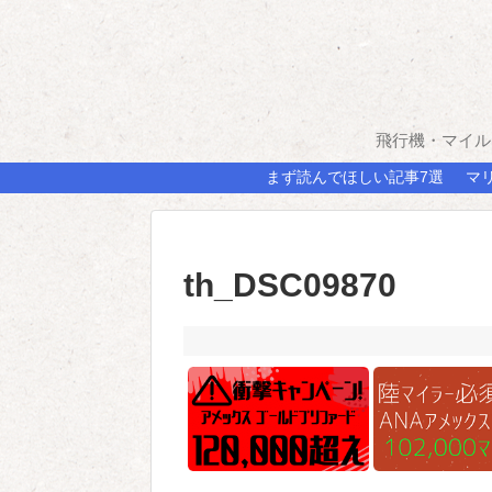
飛行機・マイル
まず読んでほしい記事7選
マ
th_DSC09870