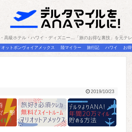
・高級ホテル・ハワイ・ディズニー…「旅のお得な裏技」を元テ
リオットボンヴォイアメックス
陸マイラー
旅行記
ハワイ
お得
2019/10/23