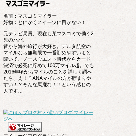
名前：マスゴミマイラー
好物：とにかくスイーツに目がない！
元テレビ局員、現在も某マスコミで働く2
児のパパ。
昔から海外旅行が大好き。デルタ航空の
マイルなら無期限で一番貯めやすいよと
聞いて、ノースウエスト時代からカード
決済で必死に貯めて100万マイル超。でも
2016年頃からマイルのことを詳しく調べ
たら、え！？ANAマイルの方が貯まりや
すい！？そんな馬鹿な！！という感じの
人です…
マイレージブログランキング