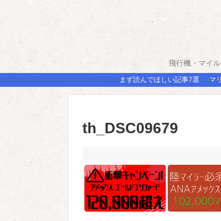
飛行機・マイル
まず読んでほしい記事7選
マ
th_DSC09679