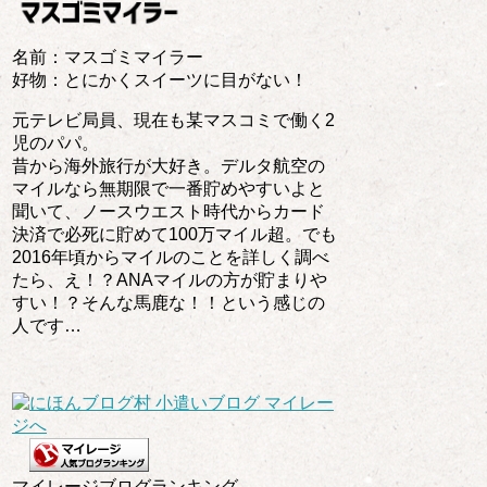
名前：マスゴミマイラー
好物：とにかくスイーツに目がない！
元テレビ局員、現在も某マスコミで働く2
児のパパ。
昔から海外旅行が大好き。デルタ航空の
マイルなら無期限で一番貯めやすいよと
聞いて、ノースウエスト時代からカード
決済で必死に貯めて100万マイル超。でも
2016年頃からマイルのことを詳しく調べ
たら、え！？ANAマイルの方が貯まりや
すい！？そんな馬鹿な！！という感じの
人です…
マイレージブログランキング