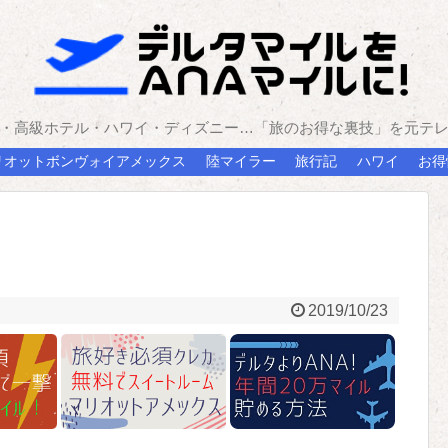
・高級ホテル・ハワイ・ディズニー…「旅のお得な裏技」を元テ
リオットボンヴォイアメックス
陸マイラー
旅行記
ハワイ
お得
2019/10/23