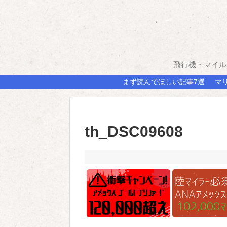
飛行機・マイル
まず読んでほしい記事7選
マ
th_DSC09608