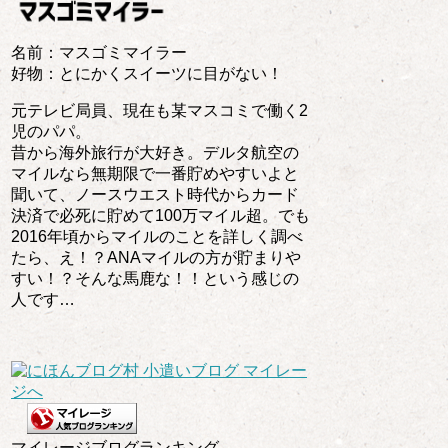
名前：マスゴミマイラー
好物：とにかくスイーツに目がない！
元テレビ局員、現在も某マスコミで働く2
児のパパ。
昔から海外旅行が大好き。デルタ航空の
マイルなら無期限で一番貯めやすいよと
聞いて、ノースウエスト時代からカード
決済で必死に貯めて100万マイル超。でも
2016年頃からマイルのことを詳しく調べ
たら、え！？ANAマイルの方が貯まりや
すい！？そんな馬鹿な！！という感じの
人です…
マイレージブログランキング