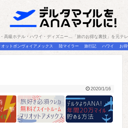
・高級ホテル・ハワイ・ディズニー…「旅のお得な裏技」を元テ
リオットボンヴォイアメックス
陸マイラー
旅行記
ハワイ
お得
2020/1/16