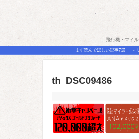
飛行機・マイル
まず読んでほしい記事7選
マ
th_DSC09486