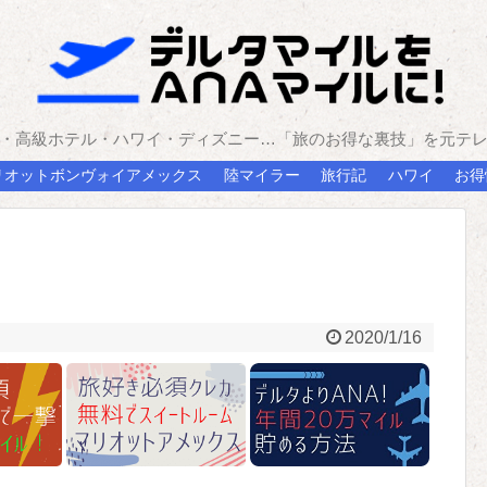
・高級ホテル・ハワイ・ディズニー…「旅のお得な裏技」を元テ
リオットボンヴォイアメックス
陸マイラー
旅行記
ハワイ
お得
2020/1/16