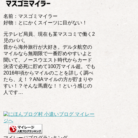
名前：マスゴミマイラー
好物：とにかくスイーツに目がない！
元テレビ局員、現在も某マスコミで働く2
児のパパ。
昔から海外旅行が大好き。デルタ航空の
マイルなら無期限で一番貯めやすいよと
聞いて、ノースウエスト時代からカード
決済で必死に貯めて100万マイル超。でも
2016年頃からマイルのことを詳しく調べ
たら、え！？ANAマイルの方が貯まりや
すい！？そんな馬鹿な！！という感じの
人です…
マイレージブログランキング