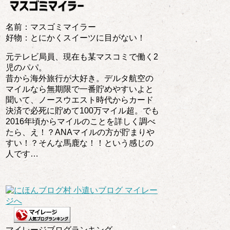
名前：マスゴミマイラー
好物：とにかくスイーツに目がない！
元テレビ局員、現在も某マスコミで働く2
児のパパ。
昔から海外旅行が大好き。デルタ航空の
マイルなら無期限で一番貯めやすいよと
聞いて、ノースウエスト時代からカード
決済で必死に貯めて100万マイル超。でも
2016年頃からマイルのことを詳しく調べ
たら、え！？ANAマイルの方が貯まりや
すい！？そんな馬鹿な！！という感じの
人です…
マイレージブログランキング