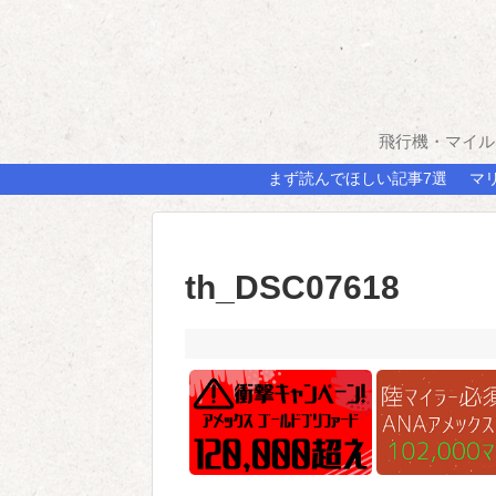
飛行機・マイル
まず読んでほしい記事7選
マ
th_DSC07618