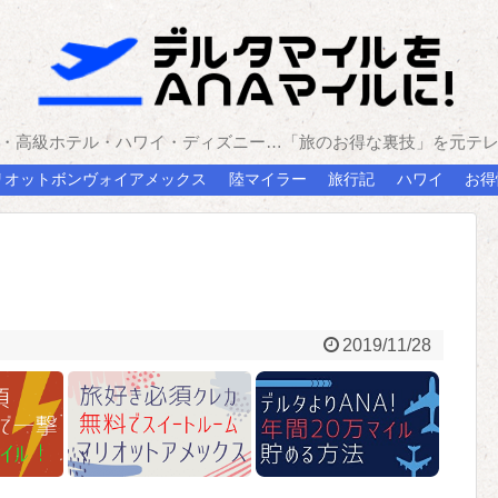
・高級ホテル・ハワイ・ディズニー…「旅のお得な裏技」を元テ
リオットボンヴォイアメックス
陸マイラー
旅行記
ハワイ
お得
2019/11/28