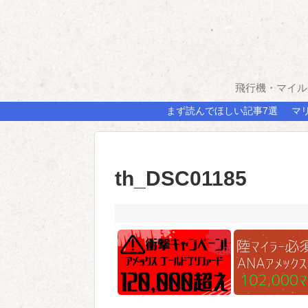
飛行機・マイル
まず読んでほしい記事7選
マ
th_DSC01185