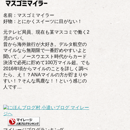
名前：マスゴミマイラー
好物：とにかくスイーツに目がない！
元テレビ局員、現在も某マスコミで働く2
児のパパ。
昔から海外旅行が大好き。デルタ航空の
マイルなら無期限で一番貯めやすいよと
聞いて、ノースウエスト時代からカード
決済で必死に貯めて100万マイル超。でも
2016年頃からマイルのことを詳しく調べ
たら、え！？ANAマイルの方が貯まりや
すい！？そんな馬鹿な！！という感じの
人です…
マイレージブログランキング