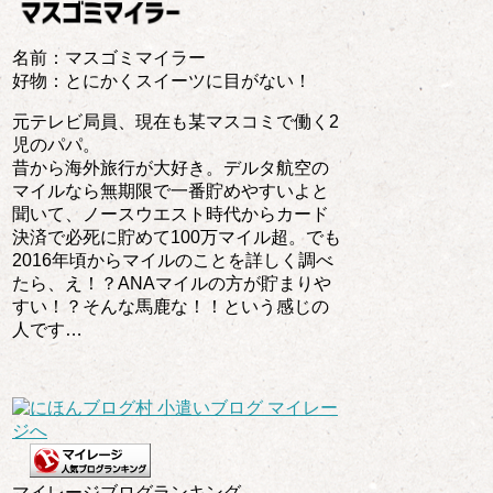
名前：マスゴミマイラー
好物：とにかくスイーツに目がない！
元テレビ局員、現在も某マスコミで働く2
児のパパ。
昔から海外旅行が大好き。デルタ航空の
マイルなら無期限で一番貯めやすいよと
聞いて、ノースウエスト時代からカード
決済で必死に貯めて100万マイル超。でも
2016年頃からマイルのことを詳しく調べ
たら、え！？ANAマイルの方が貯まりや
すい！？そんな馬鹿な！！という感じの
人です…
マイレージブログランキング