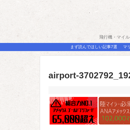
飛行機・マイル
まず読んでほしい記事7選
マ
airport-3702792_19