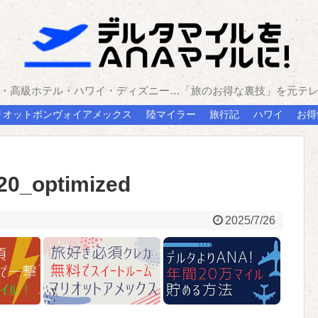
・高級ホテル・ハワイ・ディズニー…「旅のお得な裏技」を元テ
リオットボンヴォイアメックス
陸マイラー
旅行記
ハワイ
お得
20_optimized
2025/7/26