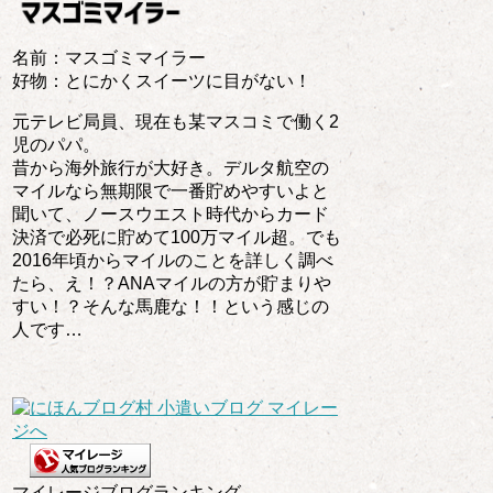
名前：マスゴミマイラー
好物：とにかくスイーツに目がない！
元テレビ局員、現在も某マスコミで働く2
児のパパ。
昔から海外旅行が大好き。デルタ航空の
マイルなら無期限で一番貯めやすいよと
聞いて、ノースウエスト時代からカード
決済で必死に貯めて100万マイル超。でも
2016年頃からマイルのことを詳しく調べ
たら、え！？ANAマイルの方が貯まりや
すい！？そんな馬鹿な！！という感じの
人です…
マイレージブログランキング