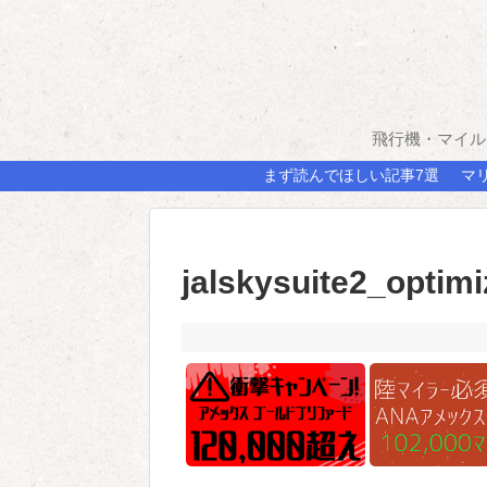
飛行機・マイル
まず読んでほしい記事7選
マ
jalskysuite2_optim