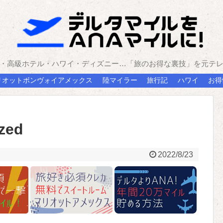
・高級ホテル・ハワイ・ディズニー…「旅のお得な裏技」を元テ
リオットボンヴォイアメックス
陸マイラー
旅行記
ハワイ
お得
ized
2022/8/23