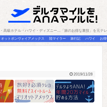
・高級ホテル・ハワイ・ディズニー…「旅のお得な裏技」を元テ
リオットボンヴォイアメックス
陸マイラー
旅行記
ハワイ
お得
2019/11/28