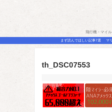
飛行機・マイル
まず読んでほしい記事7選
マ
th_DSC07553