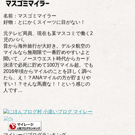
名前：マスゴミマイラー
好物：とにかくスイーツに目がない！
元テレビ局員、現在も某マスコミで働く2
児のパパ。
昔から海外旅行が大好き。デルタ航空の
マイルなら無期限で一番貯めやすいよと
聞いて、ノースウエスト時代からカード
決済で必死に貯めて100万マイル超。でも
2016年頃からマイルのことを詳しく調べ
たら、え！？ANAマイルの方が貯まりや
すい！？そんな馬鹿な！！という感じの
人です…
マイレージブログランキング