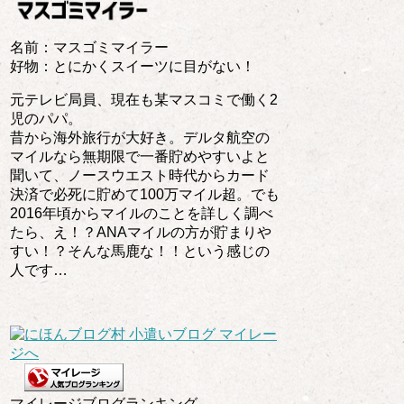
名前：マスゴミマイラー
好物：とにかくスイーツに目がない！
元テレビ局員、現在も某マスコミで働く2
児のパパ。
昔から海外旅行が大好き。デルタ航空の
マイルなら無期限で一番貯めやすいよと
聞いて、ノースウエスト時代からカード
決済で必死に貯めて100万マイル超。でも
2016年頃からマイルのことを詳しく調べ
たら、え！？ANAマイルの方が貯まりや
すい！？そんな馬鹿な！！という感じの
人です…
マイレージブログランキング