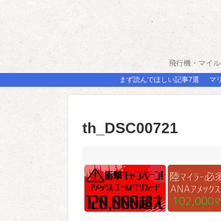
飛行機・マイル
まず読んでほしい記事7選
マ
th_DSC00721