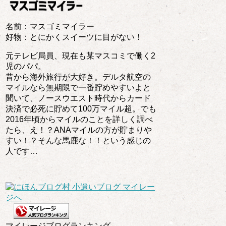
名前：マスゴミマイラー
好物：とにかくスイーツに目がない！
元テレビ局員、現在も某マスコミで働く2
児のパパ。
昔から海外旅行が大好き。デルタ航空の
マイルなら無期限で一番貯めやすいよと
聞いて、ノースウエスト時代からカード
決済で必死に貯めて100万マイル超。でも
2016年頃からマイルのことを詳しく調べ
たら、え！？ANAマイルの方が貯まりや
すい！？そんな馬鹿な！！という感じの
人です…
マイレージブログランキング