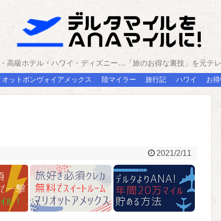
・高級ホテル・ハワイ・ディズニー…「旅のお得な裏技」を元テ
リオットボンヴォイアメックス
陸マイラー
旅行記
ハワイ
お得
2021/2/11