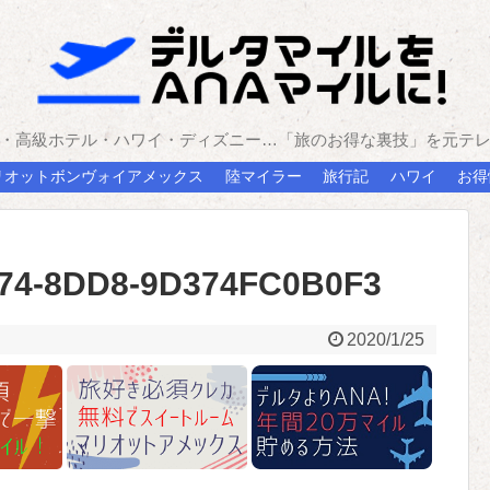
・高級ホテル・ハワイ・ディズニー…「旅のお得な裏技」を元テ
リオットボンヴォイアメックス
陸マイラー
旅行記
ハワイ
お得
74-8DD8-9D374FC0B0F3
2020/1/25