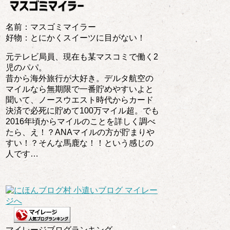
名前：マスゴミマイラー
好物：とにかくスイーツに目がない！
元テレビ局員、現在も某マスコミで働く2
児のパパ。
昔から海外旅行が大好き。デルタ航空の
マイルなら無期限で一番貯めやすいよと
聞いて、ノースウエスト時代からカード
決済で必死に貯めて100万マイル超。でも
2016年頃からマイルのことを詳しく調べ
たら、え！？ANAマイルの方が貯まりや
すい！？そんな馬鹿な！！という感じの
人です…
マイレージブログランキング