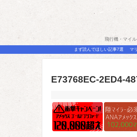
飛行機・マイル
まず読んでほしい記事7選
マ
E73768EC-2ED4-48