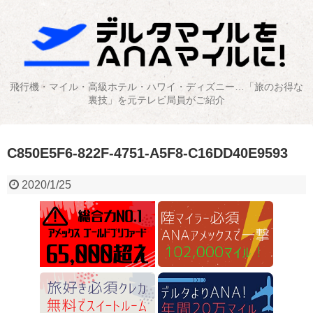
飛行機・マイル・高級ホテル・ハワイ・ディズニー…「旅のお得な
裏技」を元テレビ局員がご紹介
C850E5F6-822F-4751-A5F8-C16DD40E9593
2020/1/25