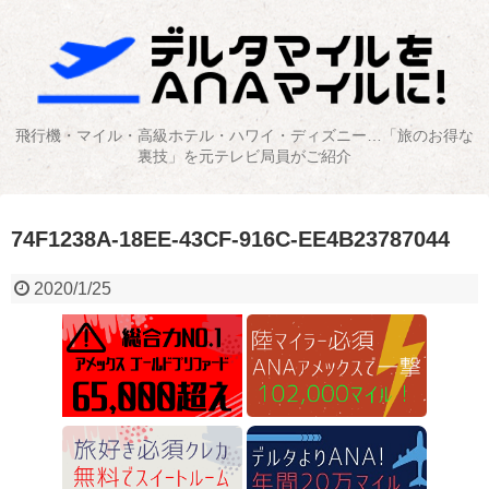
飛行機・マイル・高級ホテル・ハワイ・ディズニー…「旅のお得な
裏技」を元テレビ局員がご紹介
74F1238A-18EE-43CF-916C-EE4B23787044
2020/1/25