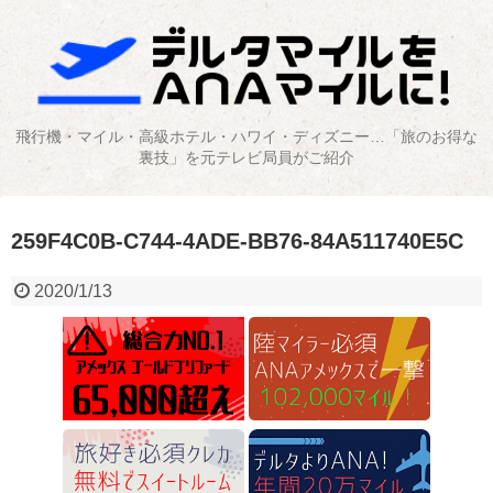
飛行機・マイル・高級ホテル・ハワイ・ディズニー…「旅のお得な
裏技」を元テレビ局員がご紹介
259F4C0B-C744-4ADE-BB76-84A511740E5C
2020/1/13