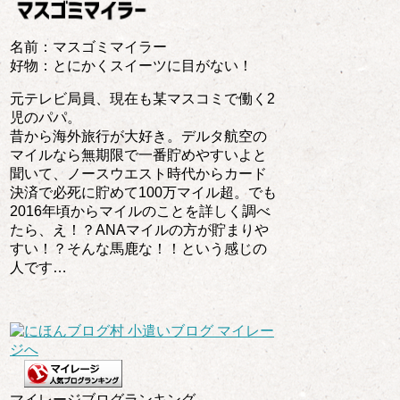
名前：マスゴミマイラー
好物：とにかくスイーツに目がない！
元テレビ局員、現在も某マスコミで働く2
児のパパ。
昔から海外旅行が大好き。デルタ航空の
マイルなら無期限で一番貯めやすいよと
聞いて、ノースウエスト時代からカード
決済で必死に貯めて100万マイル超。でも
2016年頃からマイルのことを詳しく調べ
たら、え！？ANAマイルの方が貯まりや
すい！？そんな馬鹿な！！という感じの
人です…
マイレージブログランキング