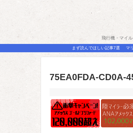
飛行機・マイル
まず読んでほしい記事7選
マ
75EA0FDA-CD0A-4