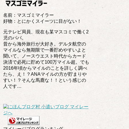
名前：マスゴミマイラー
好物：とにかくスイーツに目がない！
元テレビ局員、現在も某マスコミで働く2
児のパパ。
昔から海外旅行が大好き。デルタ航空の
マイルなら無期限で一番貯めやすいよと
聞いて、ノースウエスト時代からカード
決済で必死に貯めて100万マイル超。でも
2016年頃からマイルのことを詳しく調べ
たら、え！？ANAマイルの方が貯まりや
すい！？そんな馬鹿な！！という感じの
人です…
マイレージブログランキング