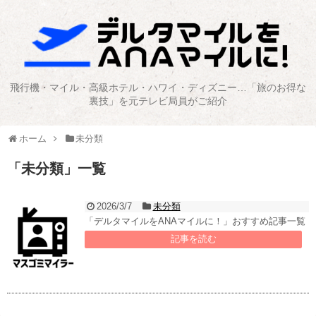
飛行機・マイル・高級ホテル・ハワイ・ディズニー…「旅のお得な
裏技」を元テレビ局員がご紹介
ホーム
未分類
「
未分類
」
一覧
2026/3/7
未分類
「デルタマイルをANAマイルに！」おすすめ記事一覧
記事を読む